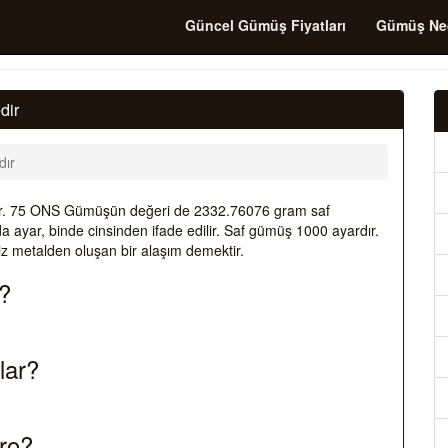
Güncel Gümüş Fiyatları
Gümüş Ne
dir
ır
r. 75 ONS Gümüşün değeri de 2332.76076 gram saf
ayar, binde cinsinden ifade edilir. Saf gümüş 1000 ayardır.
z metalden oluşan bir alaşım demektir.
?
lar?
ro?