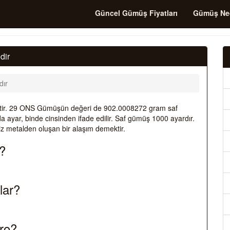
Güncel Gümüş Fiyatları
Gümüş Ne
dir
ır
ir. 29 ONS Gümüşün değeri de 902.0008272 gram saf
ayar, binde cinsinden ifade edilir. Saf gümüş 1000 ayardır.
z metalden oluşan bir alaşım demektir.
?
lar?
ro?