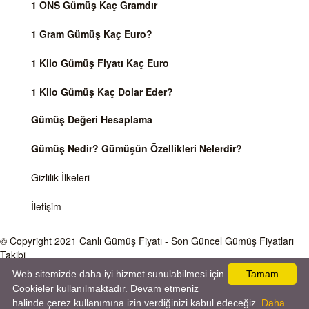
1 ONS Gümüş Kaç Gramdır
1 Gram Gümüş Kaç Euro?
1 Kilo Gümüş Fiyatı Kaç Euro
1 Kilo Gümüş Kaç Dolar Eder?
Gümüş Değeri Hesaplama
Gümüş Nedir? Gümüşün Özellikleri Nelerdir?
Gizlilik İlkeleri
İletişim
© Copyright 2021
Canlı Gümüş Fiyatı
- Son Güncel Gümüş Fiyatları
Takibi
Web sitemizde daha iyi hizmet sunulabilmesi için
Tamam
Önemli Uyarı
Gümüş fiyatları ve Döviz Kurları, Dünya piyasalarında işlem gören ve anlık değişen
Cookieler kullanılmaktadır. Devam etmeniz
ons gümüş ve döviz kurları temel alınarak gösterilmektedir. Kapalıçarşı veya
halinde çerez kullanımına izin verdiğinizi kabul edeceğiz.
Daha