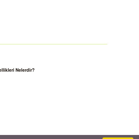
ikleri Nelerdir?
palıçarşı veya Serbest Piyasadaki Kuyumcu ile Banka Gümüş Kuru