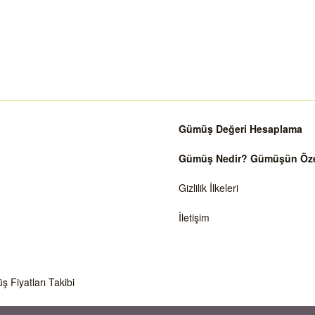
Gümüş Değeri Hesaplama
Gümüş Nedir? Gümüşün Özell
Gizlilik İlkeleri
İletişim
Fiyatları Takibi
 ve anlık değişen ons gümüş ve döviz kurları temel alınarak gösterilmektedir. Ka