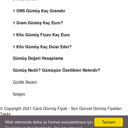
1 ONS Gümüş Kaç Gramdır
1 Gram Gümüş Kaç Euro?
1 Kilo Gümüş Fiyatı Kaç Euro
1 Kilo Gümüş Kaç Dolar Eder?
Gümüş Değeri Hesaplama
Gümüş Nedir? Gümüşün Özellikleri Nelerdir?
Gizlilik İlkeleri
İletişim
© Copyright 2021
Canlı Gümüş Fiyatı
- Son Güncel Gümüş Fiyatları
Takibi
Web sitemizde daha iyi hizmet sunulabilmesi için
Tamam
Önemli Uyarı
Gümüş fiyatları ve Döviz Kurları, Dünya piyasalarında işlem gören ve anlık değişen