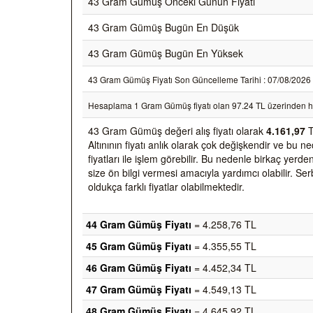
43 Gram Gümüş Önceki Günün Fiyatı
43 Gram Gümüş Bugün En Düşük
43 Gram Gümüş Bugün En Yüksek
43 Gram Gümüş Fiyatı Son Güncelleme Tarihi : 07/08/2026 23:
Hesaplama 1 Gram Gümüş fiyatı olan 97.24 TL üzerinden h
43 Gram Gümüş değeri alış fiyatı olarak
4.161,97
T
Altınının fiyatı anlık olarak çok değişkendir ve bu 
fiyatları ile işlem görebilir. Bu nedenle birkaç yer
size ön bilgi vermesi amacıyla yardımcı olabilir. Ser
oldukça farklı fiyatlar olabilmektedir.
44 Gram Gümüş Fiyatı
= 4.258,76 TL
45 Gram Gümüş Fiyatı
= 4.355,55 TL
46 Gram Gümüş Fiyatı
= 4.452,34 TL
47 Gram Gümüş Fiyatı
= 4.549,13 TL
48 Gram Gümüş Fiyatı
= 4.645,92 TL