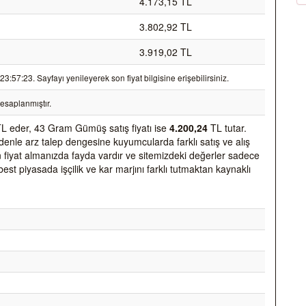
4.173,15 TL
3.802,92 TL
3.919,02 TL
57:23. Sayfayı yenileyerek son fiyat bilgisine erişebilirsiniz.
esaplanmıştır.
L eder, 43 Gram Gümüş satış fiyatı ise
4.200,24
TL tutar.
nedenle arz talep dengesine kuyumcularda farklı satış ve alış
den fiyat almanızda fayda vardır ve sitemizdeki değerler sadece
best piyasada işçilik ve kar marjını farklı tutmaktan kaynaklı