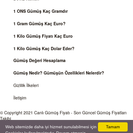
1 ONS Gümüş Kaç Gramdır
1 Gram Gümüş Kaç Euro?
1 Kilo Gümüş Fiyatı Kaç Euro
1 Kilo Gümüş Kaç Dolar Eder?
Gümüş Değeri Hesaplama
Gümüş Nedir? Gümüşün Özellikleri Nelerdir?
Gizlilik İlkeleri
İletişim
© Copyright 2021
Canlı Gümüş Fiyatı
- Son Güncel Gümüş Fiyatları
Takibi
Web sitemizde daha iyi hizmet sunulabilmesi için
Tamam
Önemli Uyarı
Gümüş fiyatları ve Döviz Kurları, Dünya piyasalarında işlem gören ve anlık değişen