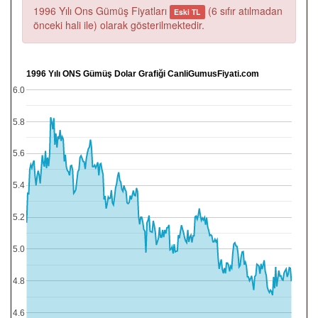
1996 Yılı Ons Gümüş Fiyatları
(6 sıfır atılmadan
Eski TL
önceki hali ile) olarak gösterilmektedir.
1996 Yılı ONS Gümüş Dolar Grafiği CanliGumusFiyati.com
6.0
5.8
5.6
5.4
5.2
5.0
4.8
4.6