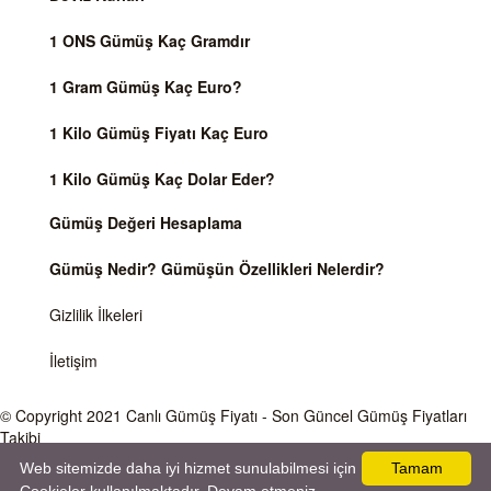
1 ONS Gümüş Kaç Gramdır
1 Gram Gümüş Kaç Euro?
1 Kilo Gümüş Fiyatı Kaç Euro
1 Kilo Gümüş Kaç Dolar Eder?
Gümüş Değeri Hesaplama
Gümüş Nedir? Gümüşün Özellikleri Nelerdir?
Gizlilik İlkeleri
İletişim
© Copyright 2021
Canlı Gümüş Fiyatı
- Son Güncel Gümüş Fiyatları
Takibi
Web sitemizde daha iyi hizmet sunulabilmesi için
Tamam
Önemli Uyarı
Gümüş fiyatları ve Döviz Kurları, Dünya piyasalarında işlem gören ve anlık değişen