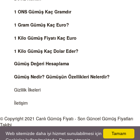
1 ONS Gümüş Kaç Gramdır
1 Gram Gümüş Kaç Euro?
1 Kilo Gümüş Fiyatı Kaç Euro
1 Kilo Gümüş Kaç Dolar Eder?
Gümüş Değeri Hesaplama
Gümüş Nedir? Gümüşün Özellikleri Nelerdir?
Gizlilik İlkeleri
İletişim
© Copyright 2021
Canlı Gümüş Fiyatı
- Son Güncel Gümüş Fiyatları
Takibi
Web sitemizde daha iyi hizmet sunulabilmesi için
Tamam
Önemli Uyarı
Gümüş fiyatları ve Döviz Kurları, Dünya piyasalarında işlem gören ve anlık değişen