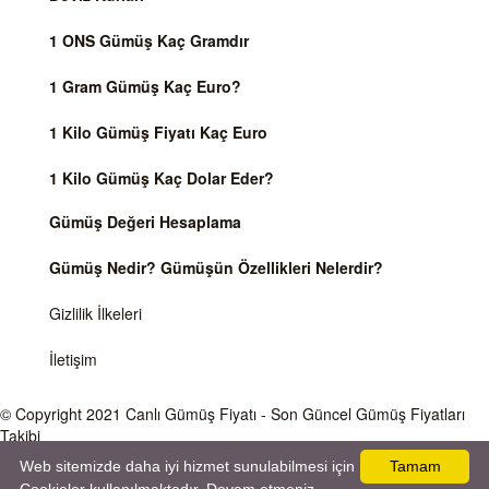
1 ONS Gümüş Kaç Gramdır
1 Gram Gümüş Kaç Euro?
1 Kilo Gümüş Fiyatı Kaç Euro
1 Kilo Gümüş Kaç Dolar Eder?
Gümüş Değeri Hesaplama
Gümüş Nedir? Gümüşün Özellikleri Nelerdir?
Gizlilik İlkeleri
İletişim
© Copyright 2021
Canlı Gümüş Fiyatı
- Son Güncel Gümüş Fiyatları
Takibi
Web sitemizde daha iyi hizmet sunulabilmesi için
Tamam
Önemli Uyarı
Gümüş fiyatları ve Döviz Kurları, Dünya piyasalarında işlem gören ve anlık değişen