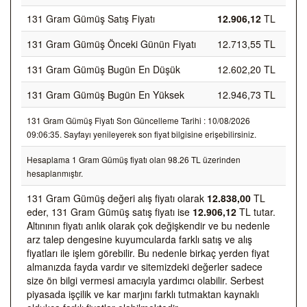
131 Gram Gümüş Satış Fiyatı
12.906,12
TL
131 Gram Gümüş Önceki Günün Fiyatı
12.713,55 TL
131 Gram Gümüş Bugün En Düşük
12.602,20 TL
131 Gram Gümüş Bugün En Yüksek
12.946,73 TL
131 Gram Gümüş Fiyatı Son Güncelleme Tarihi : 10/08/2026
09:06:35. Sayfayı yenileyerek son fiyat bilgisine erişebilirsiniz.
Hesaplama 1 Gram Gümüş fiyatı olan 98.26 TL üzerinden
hesaplanmıştır.
131 Gram Gümüş değeri alış fiyatı olarak
12.838,00
TL
eder, 131 Gram Gümüş satış fiyatı ise
12.906,12
TL tutar.
Altınının fiyatı anlık olarak çok değişkendir ve bu nedenle
arz talep dengesine kuyumcularda farklı satış ve alış
fiyatları ile işlem görebilir. Bu nedenle birkaç yerden fiyat
almanızda fayda vardır ve sitemizdeki değerler sadece
size ön bilgi vermesi amacıyla yardımcı olabilir. Serbest
piyasada işçilik ve kar marjını farklı tutmaktan kaynaklı