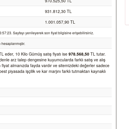
970.525,50 TL
931.812,30 TL
1.001.057,90 TL
7:23. Sayfayı yenileyerek son fiyat bilgisine erişebilirsiniz.
 hesaplanmıştır.
L eder, 10 Kilo Gümüş satış fiyatı ise
978.568,50
TL tutar.
nedenle arz talep dengesine kuyumcularda farklı satış ve alış
den fiyat almanızda fayda vardır ve sitemizdeki değerler sadece
best piyasada işçilik ve kar marjını farklı tutmaktan kaynaklı