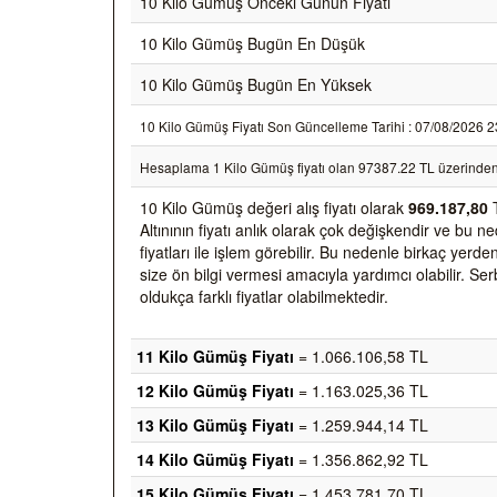
10 Kilo Gümüş Önceki Günün Fiyatı
10 Kilo Gümüş Bugün En Düşük
10 Kilo Gümüş Bugün En Yüksek
10 Kilo Gümüş Fiyatı Son Güncelleme Tarihi : 07/08/2026 23:5
Hesaplama 1 Kilo Gümüş fiyatı olan 97387.22 TL üzerinden
10 Kilo Gümüş değeri alış fiyatı olarak
969.187,80
T
Altınının fiyatı anlık olarak çok değişkendir ve bu 
fiyatları ile işlem görebilir. Bu nedenle birkaç yer
size ön bilgi vermesi amacıyla yardımcı olabilir. Ser
oldukça farklı fiyatlar olabilmektedir.
11 Kilo Gümüş Fiyatı
= 1.066.106,58 TL
12 Kilo Gümüş Fiyatı
= 1.163.025,36 TL
13 Kilo Gümüş Fiyatı
= 1.259.944,14 TL
14 Kilo Gümüş Fiyatı
= 1.356.862,92 TL
15 Kilo Gümüş Fiyatı
= 1.453.781,70 TL