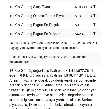
16 Kilo Gümüş Satış Fiyatı
1.519.411,84
TL
16 Kilo Gümüş Önceki Günün Fiyatı
1.513.099,84 TL
16 Kilo Gümüş Bugün En Düşük
1.501.600,96 TL
16 Kilo Gümüş Bugün En Yüksek
1.542.433,60 TL
16 Kilo Gümüş Fiyatı Son Güncelleme Tarihi : 06/08/2026 08:41:51.
Sayfayı yenileyerek son fiyat bilgisine erişebilirsiniz.
Hesaplama 1 Kilo Gümüş fiyatı olan 94702.9 TL üzerinden
hesaplanmıştır.
16 Kilo Gümüş değeri alış fiyatı olarak
1.511.077,76
TL
eder, 16 Kilo Gümüş satış fiyatı ise
1.519.411,84
TL tutar.
Altınının fiyatı anlık olarak çok değişkendir ve bu nedenle
arz talep dengesine kuyumcularda farklı satış ve alış
fiyatları ile işlem görebilir. Bu nedenle birkaç yerden fiyat
almanızda fayda vardır ve sitemizdeki değerler sadece
size ön bilgi vermesi amacıyla yardımcı olabilir. Serbest
piyasada işçilik ve kar marjını farklı tutmaktan kaynaklı