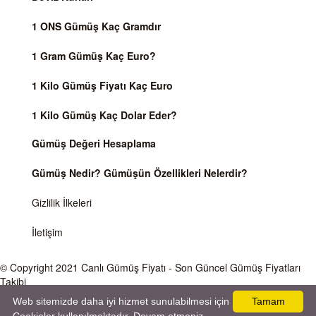
1 ONS Gümüş Kaç Gramdır
1 Gram Gümüş Kaç Euro?
1 Kilo Gümüş Fiyatı Kaç Euro
1 Kilo Gümüş Kaç Dolar Eder?
Gümüş Değeri Hesaplama
Gümüş Nedir? Gümüşün Özellikleri Nelerdir?
Gizlilik İlkeleri
İletişim
© Copyright 2021
Canlı Gümüş Fiyatı
- Son Güncel Gümüş Fiyatları
Takibi
Web sitemizde daha iyi hizmet sunulabilmesi için
Tamam
Önemli Uyarı
Gümüş fiyatları ve Döviz Kurları, Dünya piyasalarında işlem gören ve anlık değişen