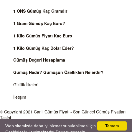
1 ONS Gümüş Kaç Gramdır
1 Gram Gümüş Kaç Euro?
1 Kilo Gümüş Fiyatı Kaç Euro
1 Kilo Gümüş Kaç Dolar Eder?
Gümüş Değeri Hesaplama
Gümüş Nedir? Gümüşün Özellikleri Nelerdir?
Gizlilik İlkeleri
İletişim
© Copyright 2021
Canlı Gümüş Fiyatı
- Son Güncel Gümüş Fiyatları
Takibi
Web sitemizde daha iyi hizmet sunulabilmesi için
Tamam
Önemli Uyarı
Gümüş fiyatları ve Döviz Kurları, Dünya piyasalarında işlem gören ve anlık değişen