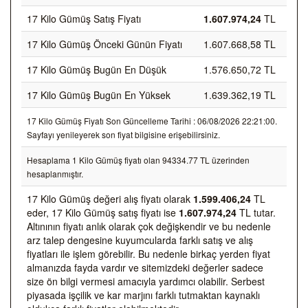
17 Kilo Gümüş Satış Fiyatı
1.607.974,24
TL
17 Kilo Gümüş Önceki Günün Fiyatı
1.607.668,58 TL
17 Kilo Gümüş Bugün En Düşük
1.576.650,72 TL
17 Kilo Gümüş Bugün En Yüksek
1.639.362,19 TL
17 Kilo Gümüş Fiyatı Son Güncelleme Tarihi : 06/08/2026 22:21:00.
Sayfayı yenileyerek son fiyat bilgisine erişebilirsiniz.
Hesaplama 1 Kilo Gümüş fiyatı olan 94334.77 TL üzerinden
hesaplanmıştır.
17 Kilo Gümüş değeri alış fiyatı olarak
1.599.406,24
TL
eder, 17 Kilo Gümüş satış fiyatı ise
1.607.974,24
TL tutar.
Altınının fiyatı anlık olarak çok değişkendir ve bu nedenle
arz talep dengesine kuyumcularda farklı satış ve alış
fiyatları ile işlem görebilir. Bu nedenle birkaç yerden fiyat
almanızda fayda vardır ve sitemizdeki değerler sadece
size ön bilgi vermesi amacıyla yardımcı olabilir. Serbest
piyasada işçilik ve kar marjını farklı tutmaktan kaynaklı