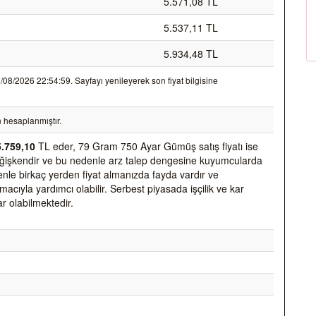
5.571,08 TL
5.537,11 TL
5.934,48 TL
8/2026 22:54:59. Sayfayı yenileyerek son fiyat bilgisine
 hesaplanmıştır.
5.759,10
TL eder, 79 Gram 750 Ayar Gümüş satış fiyatı ise
k değişkendir ve bu nedenle arz talep dengesine kuyumcularda
nedenle birkaç yerden fiyat almanızda fayda vardır ve
acıyla yardımcı olabilir. Serbest piyasada işçilik ve kar
ar olabilmektedir.