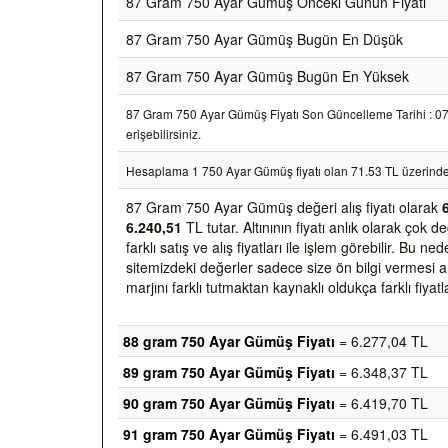
87 Gram 750 Ayar Gümüş Önceki Günün Fiyatı
87 Gram 750 Ayar Gümüş Bugün En Düşük
87 Gram 750 Ayar Gümüş Bugün En Yüksek
87 Gram 750 Ayar Gümüş Fiyatı Son Güncelleme Tarihi : 07/0
erişebilirsiniz.
Hesaplama 1 750 Ayar Gümüş fiyatı olan 71.53 TL üzerinde
87 Gram 750 Ayar Gümüş değeri alış fiyatı olarak
6.240,51
TL tutar. Altınının fiyatı anlık olarak ço
farklı satış ve alış fiyatları ile işlem görebilir. Bu 
sitemizdeki değerler sadece size ön bilgi vermesi am
marjını farklı tutmaktan kaynaklı oldukça farklı fiyatl
88 gram 750 Ayar Gümüş Fiyatı
= 6.277,04 TL
89 gram 750 Ayar Gümüş Fiyatı
= 6.348,37 TL
90 gram 750 Ayar Gümüş Fiyatı
= 6.419,70 TL
91 gram 750 Ayar Gümüş Fiyatı
= 6.491,03 TL