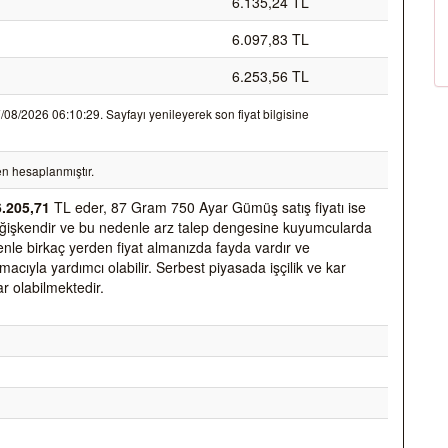
6.135,24 TL
6.097,83 TL
6.253,56 TL
8/2026 06:10:29. Sayfayı yenileyerek son fiyat bilgisine
n hesaplanmıştır.
6.205,71
TL eder, 87 Gram 750 Ayar Gümüş satış fiyatı ise
k değişkendir ve bu nedenle arz talep dengesine kuyumcularda
nedenle birkaç yerden fiyat almanızda fayda vardır ve
acıyla yardımcı olabilir. Serbest piyasada işçilik ve kar
ar olabilmektedir.