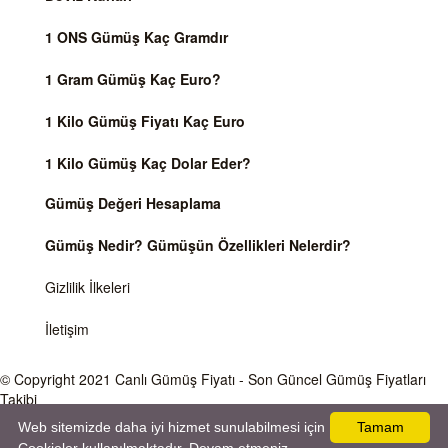
1 ONS Gümüş Kaç Gramdır
1 Gram Gümüş Kaç Euro?
1 Kilo Gümüş Fiyatı Kaç Euro
1 Kilo Gümüş Kaç Dolar Eder?
Gümüş Değeri Hesaplama
Gümüş Nedir? Gümüşün Özellikleri Nelerdir?
Gizlilik İlkeleri
İletişim
© Copyright 2021
Canlı Gümüş Fiyatı
- Son Güncel Gümüş Fiyatları
Takibi
Web sitemizde daha iyi hizmet sunulabilmesi için
Tamam
Önemli Uyarı
Gümüş fiyatları ve Döviz Kurları, Dünya piyasalarında işlem gören ve anlık değişen