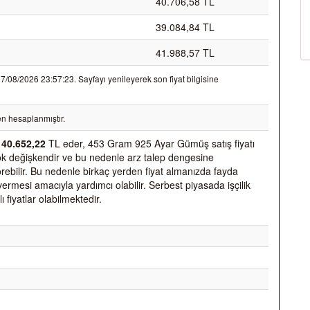
40.706,58 TL
39.084,84 TL
41.988,57 TL
08/2026 23:57:23. Sayfayı yenileyerek son fiyat bilgisine
n hesaplanmıştır.
k
40.652,22
TL eder, 453 Gram 925 Ayar Gümüş satış fiyatı
k çok değişkendir ve bu nedenle arz talep dengesine
 görebilir. Bu nedenle birkaç yerden fiyat almanızda fayda
vermesi amacıyla yardımcı olabilir. Serbest piyasada işçilik
ı fiyatlar olabilmektedir.