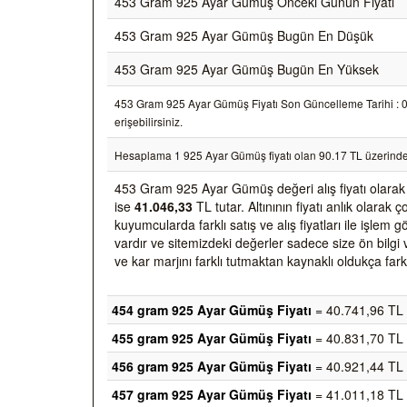
453 Gram 925 Ayar Gümüş Önceki Günün Fiyatı
453 Gram 925 Ayar Gümüş Bugün En Düşük
453 Gram 925 Ayar Gümüş Bugün En Yüksek
453 Gram 925 Ayar Gümüş Fiyatı Son Güncelleme Tarihi : 07/
erişebilirsiniz.
Hesaplama 1 925 Ayar Gümüş fiyatı olan 90.17 TL üzerinde
453 Gram 925 Ayar Gümüş değeri alış fiyatı olara
ise
41.046,33
TL tutar. Altınının fiyatı anlık olara
kuyumcularda farklı satış ve alış fiyatları ile işlem
vardır ve sitemizdeki değerler sadece size ön bilgi 
ve kar marjını farklı tutmaktan kaynaklı oldukça farkl
454 gram 925 Ayar Gümüş Fiyatı
= 40.741,96 TL
455 gram 925 Ayar Gümüş Fiyatı
= 40.831,70 TL
456 gram 925 Ayar Gümüş Fiyatı
= 40.921,44 TL
457 gram 925 Ayar Gümüş Fiyatı
= 41.011,18 TL