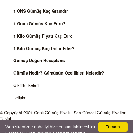
1 ONS Gümüş Kaç Gramdır
1 Gram Gümüş Kaç Euro?
1 Kilo Gümüş Fiyatı Kaç Euro
1 Kilo Gümüş Kaç Dolar Eder?
Gümüş Değeri Hesaplama
Gümüş Nedir? Gümüşün Özellikleri Nelerdir?
Gizlilik İlkeleri
İletişim
© Copyright 2021
Canlı Gümüş Fiyatı
- Son Güncel Gümüş Fiyatları
Takibi
Web sitemizde daha iyi hizmet sunulabilmesi için
Tamam
Önemli Uyarı
Gümüş fiyatları ve Döviz Kurları, Dünya piyasalarında işlem gören ve anlık değişen