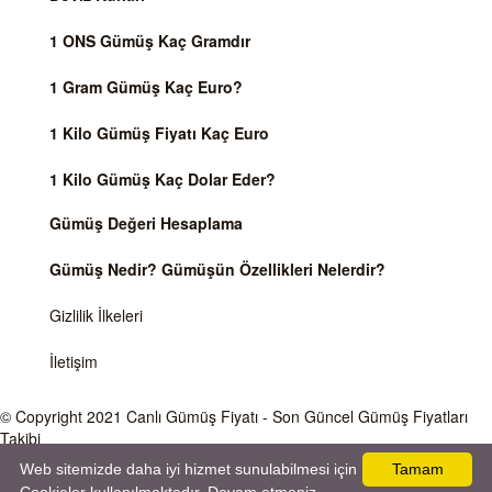
1 ONS Gümüş Kaç Gramdır
1 Gram Gümüş Kaç Euro?
1 Kilo Gümüş Fiyatı Kaç Euro
1 Kilo Gümüş Kaç Dolar Eder?
Gümüş Değeri Hesaplama
Gümüş Nedir? Gümüşün Özellikleri Nelerdir?
Gizlilik İlkeleri
İletişim
© Copyright 2021
Canlı Gümüş Fiyatı
- Son Güncel Gümüş Fiyatları
Takibi
Web sitemizde daha iyi hizmet sunulabilmesi için
Tamam
Önemli Uyarı
Gümüş fiyatları ve Döviz Kurları, Dünya piyasalarında işlem gören ve anlık değişen