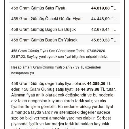
458 Gram Gümüş Satış Fiyatı
44.819,88
TL
458 Gram Gümüş Önceki Günün Fiyatı
44.448,90 TL
458 Gram Gümüş Bugün En Düşük
42.676,44 TL
458 Gram Gümüş Bugün En Yüksek
45.850,38 TL
458 Gram Gümüş Fiyatı Son Güncelleme Tarihi : 07/08/2026
23:57:23. Sayfayı yenileyerek son fiyat bilgisine erişebilirsiniz.
Hesaplama 1 Gram Gümüş fiyatı olan 97.39 TL üzerinden
hesaplanmıştır.
458 Gram Gümüş değeri alış fiyatı olarak
44.389,36
TL
eder, 458 Gram Gümüş satış fiyatı ise
44.819,88
TL tutar.
Altınının fiyatı anlık olarak çok değişkendir ve bu nedenle
arz talep dengesine kuyumcularda farklı satış ve alış
fiyatları ile işlem görebilir. Bu nedenle birkaç yerden fiyat
almanızda fayda vardır ve sitemizdeki değerler sadece
size ön bilgi vermesi amacıyla yardımcı olabilir. Serbest
piyasada işçilik ve kar marjını farklı tutmaktan kaynaklı