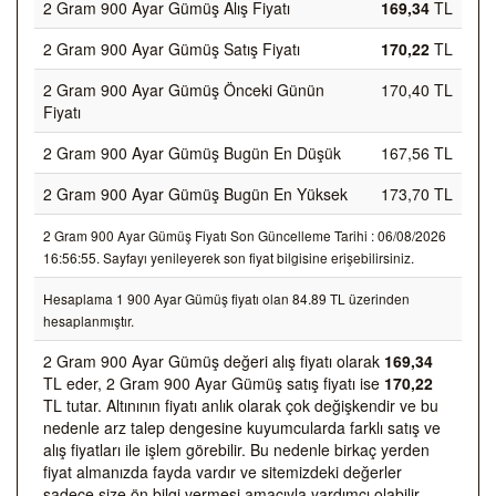
2 Gram 900 Ayar Gümüş Alış Fiyatı
169,34
TL
2 Gram 900 Ayar Gümüş Satış Fiyatı
170,22
TL
2 Gram 900 Ayar Gümüş Önceki Günün
170,40 TL
Fiyatı
2 Gram 900 Ayar Gümüş Bugün En Düşük
167,56 TL
2 Gram 900 Ayar Gümüş Bugün En Yüksek
173,70 TL
2 Gram 900 Ayar Gümüş Fiyatı Son Güncelleme Tarihi : 06/08/2026
16:56:55. Sayfayı yenileyerek son fiyat bilgisine erişebilirsiniz.
Hesaplama 1 900 Ayar Gümüş fiyatı olan 84.89 TL üzerinden
hesaplanmıştır.
2 Gram 900 Ayar Gümüş değeri alış fiyatı olarak
169,34
TL eder, 2 Gram 900 Ayar Gümüş satış fiyatı ise
170,22
TL tutar. Altınının fiyatı anlık olarak çok değişkendir ve bu
nedenle arz talep dengesine kuyumcularda farklı satış ve
alış fiyatları ile işlem görebilir. Bu nedenle birkaç yerden
fiyat almanızda fayda vardır ve sitemizdeki değerler
sadece size ön bilgi vermesi amacıyla yardımcı olabilir.