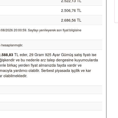
2.522,13 TL
2.506,76 TL
2.686,56 TL
8/2026 20:00:59. Sayfayı yenileyerek son fiyat bilgisine
 hesaplanmıştır.
2.588,83
TL eder, 29 Gram 925 Ayar Gümüş satış fiyatı ise
k değişkendir ve bu nedenle arz talep dengesine kuyumcularda
nedenle birkaç yerden fiyat almanızda fayda vardır ve
acıyla yardımcı olabilir. Serbest piyasada işçilik ve kar
ar olabilmektedir.