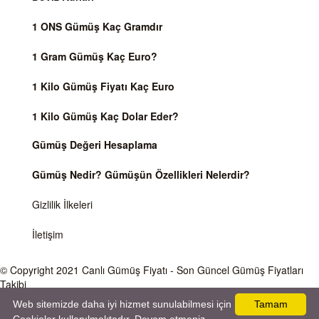
1 ONS Gümüş Kaç Gramdır
1 Gram Gümüş Kaç Euro?
1 Kilo Gümüş Fiyatı Kaç Euro
1 Kilo Gümüş Kaç Dolar Eder?
Gümüş Değeri Hesaplama
Gümüş Nedir? Gümüşün Özellikleri Nelerdir?
Gizlilik İlkeleri
İletişim
© Copyright 2021
Canlı Gümüş Fiyatı
- Son Güncel Gümüş Fiyatları
Takibi
Web sitemizde daha iyi hizmet sunulabilmesi için
Tamam
Önemli Uyarı
Gümüş fiyatları ve Döviz Kurları, Dünya piyasalarında işlem gören ve anlık değişen