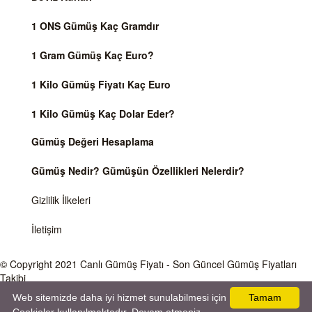
1 ONS Gümüş Kaç Gramdır
1 Gram Gümüş Kaç Euro?
1 Kilo Gümüş Fiyatı Kaç Euro
1 Kilo Gümüş Kaç Dolar Eder?
Gümüş Değeri Hesaplama
Gümüş Nedir? Gümüşün Özellikleri Nelerdir?
Gizlilik İlkeleri
İletişim
© Copyright 2021
Canlı Gümüş Fiyatı
- Son Güncel Gümüş Fiyatları
Takibi
Web sitemizde daha iyi hizmet sunulabilmesi için
Tamam
Önemli Uyarı
Gümüş fiyatları ve Döviz Kurları, Dünya piyasalarında işlem gören ve anlık değişen