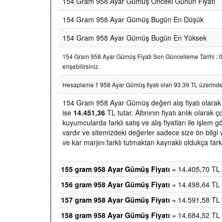
154 Gram 958 Ayar Gümüş Önceki Günün Fiyatı
154 Gram 958 Ayar Gümüş Bugün En Düşük
154 Gram 958 Ayar Gümüş Bugün En Yüksek
154 Gram 958 Ayar Gümüş Fiyatı Son Güncelleme Tarihi : 07/
erişebilirsiniz.
Hesaplama 1 958 Ayar Gümüş fiyatı olan 93.39 TL üzerinde
154 Gram 958 Ayar Gümüş değeri alış fiyatı olara
ise
14.451,36
TL tutar. Altınının fiyatı anlık olara
kuyumcularda farklı satış ve alış fiyatları ile işlem
vardır ve sitemizdeki değerler sadece size ön bilgi 
ve kar marjını farklı tutmaktan kaynaklı oldukça farkl
155 gram 958 Ayar Gümüş Fiyatı
= 14.405,70 TL
156 gram 958 Ayar Gümüş Fiyatı
= 14.498,64 TL
157 gram 958 Ayar Gümüş Fiyatı
= 14.591,58 TL
158 gram 958 Ayar Gümüş Fiyatı
= 14.684,52 TL