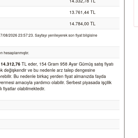
14.332,78 TL
13.761,44 TL
14.784,00 TL
08/2026 23:57:23. Sayfayı yenileyerek son fiyat bilgisine
n hesaplanmıştır.
k
14.312,76
TL eder, 154 Gram 958 Ayar Gümüş satış fiyatı
k çok değişkendir ve bu nedenle arz talep dengesine
 görebilir. Bu nedenle birkaç yerden fiyat almanızda fayda
vermesi amacıyla yardımcı olabilir. Serbest piyasada işçilik
ı fiyatlar olabilmektedir.