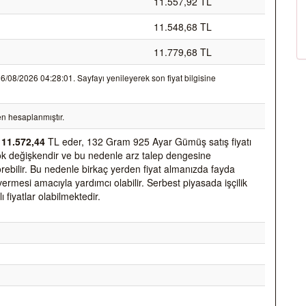
11.557,92 TL
11.548,68 TL
11.779,68 TL
08/2026 04:28:01. Sayfayı yenileyerek son fiyat bilgisine
n hesaplanmıştır.
k
11.572,44
TL eder, 132 Gram 925 Ayar Gümüş satış fiyatı
k çok değişkendir ve bu nedenle arz talep dengesine
 görebilir. Bu nedenle birkaç yerden fiyat almanızda fayda
vermesi amacıyla yardımcı olabilir. Serbest piyasada işçilik
ı fiyatlar olabilmektedir.