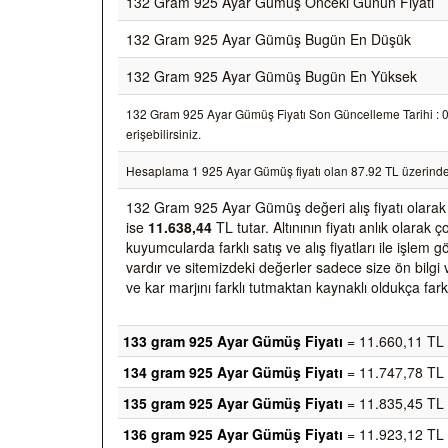
132 Gram 925 Ayar Gümüş Önceki Günün Fiyatı
132 Gram 925 Ayar Gümüş Bugün En Düşük
132 Gram 925 Ayar Gümüş Bugün En Yüksek
132 Gram 925 Ayar Gümüş Fiyatı Son Güncelleme Tarihi : 06/
erişebilirsiniz.
Hesaplama 1 925 Ayar Gümüş fiyatı olan 87.92 TL üzerinde
132 Gram 925 Ayar Gümüş değeri alış fiyatı olara
ise
11.638,44
TL tutar. Altınının fiyatı anlık olara
kuyumcularda farklı satış ve alış fiyatları ile işlem
vardır ve sitemizdeki değerler sadece size ön bilgi 
ve kar marjını farklı tutmaktan kaynaklı oldukça farkl
133 gram 925 Ayar Gümüş Fiyatı
= 11.660,11 TL
134 gram 925 Ayar Gümüş Fiyatı
= 11.747,78 TL
135 gram 925 Ayar Gümüş Fiyatı
= 11.835,45 TL
136 gram 925 Ayar Gümüş Fiyatı
= 11.923,12 TL