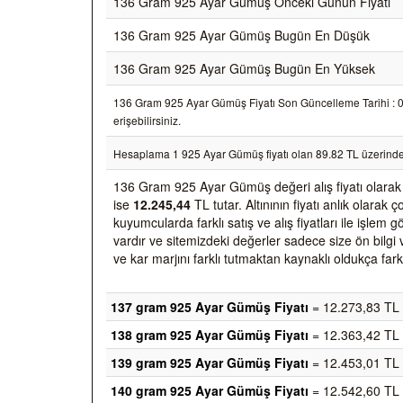
136 Gram 925 Ayar Gümüş Önceki Günün Fiyatı
136 Gram 925 Ayar Gümüş Bugün En Düşük
136 Gram 925 Ayar Gümüş Bugün En Yüksek
136 Gram 925 Ayar Gümüş Fiyatı Son Güncelleme Tarihi : 07/
erişebilirsiniz.
Hesaplama 1 925 Ayar Gümüş fiyatı olan 89.82 TL üzerinde
136 Gram 925 Ayar Gümüş değeri alış fiyatı olara
ise
12.245,44
TL tutar. Altınının fiyatı anlık olara
kuyumcularda farklı satış ve alış fiyatları ile işlem
vardır ve sitemizdeki değerler sadece size ön bilgi 
ve kar marjını farklı tutmaktan kaynaklı oldukça farkl
137 gram 925 Ayar Gümüş Fiyatı
= 12.273,83 TL
138 gram 925 Ayar Gümüş Fiyatı
= 12.363,42 TL
139 gram 925 Ayar Gümüş Fiyatı
= 12.453,01 TL
140 gram 925 Ayar Gümüş Fiyatı
= 12.542,60 TL