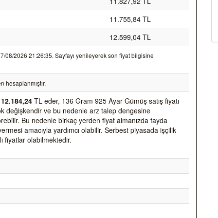
11.827,92 TL
11.755,84 TL
12.599,04 TL
08/2026 21:26:35. Sayfayı yenileyerek son fiyat bilgisine
n hesaplanmıştır.
k
12.184,24
TL eder, 136 Gram 925 Ayar Gümüş satış fiyatı
k çok değişkendir ve bu nedenle arz talep dengesine
 görebilir. Bu nedenle birkaç yerden fiyat almanızda fayda
vermesi amacıyla yardımcı olabilir. Serbest piyasada işçilik
ı fiyatlar olabilmektedir.