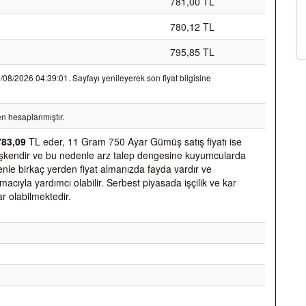
781,00 TL
780,12 TL
795,85 TL
8/2026 04:39:01. Sayfayı yenileyerek son fiyat bilgisine
n hesaplanmıştır.
783,09
TL eder, 11 Gram 750 Ayar Gümüş satış fiyatı ise
değişkendir ve bu nedenle arz talep dengesine kuyumcularda
nedenle birkaç yerden fiyat almanızda fayda vardır ve
acıyla yardımcı olabilir. Serbest piyasada işçilik ve kar
ar olabilmektedir.