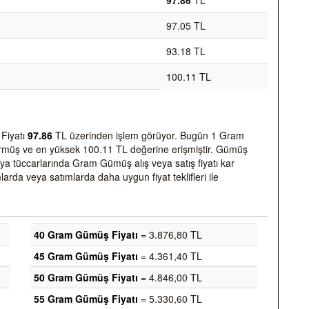
97.86
TL
97.05
TL
93.18
TL
100.11
TL
 Fiyatı
97.86
TL üzerinden işlem görüyor. Bugün 1 Gram
rmüş ve en yüksek
100.11
TL değerine erişmiştir. Gümüş
ya tüccarlarında Gram Gümüş alış veya satış fiyatı kar
mlarda veya satımlarda daha uygun fiyat teklifleri ile
40 Gram Gümüş Fiyatı
= 3.876,80 TL
45 Gram Gümüş Fiyatı
= 4.361,40 TL
50 Gram Gümüş Fiyatı
= 4.846,00 TL
55 Gram Gümüş Fiyatı
= 5.330,60 TL