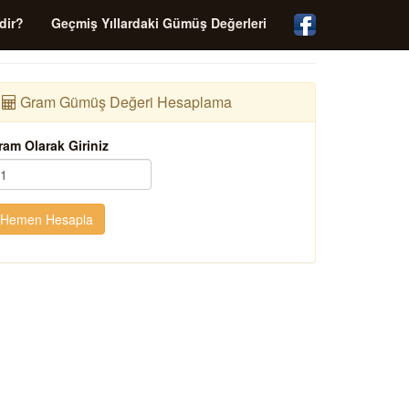
dir?
Geçmiş Yıllardaki Gümüş Değerleri
Gram Gümüş Değeri Hesaplama
ram Olarak Giriniz
Hemen Hesapla