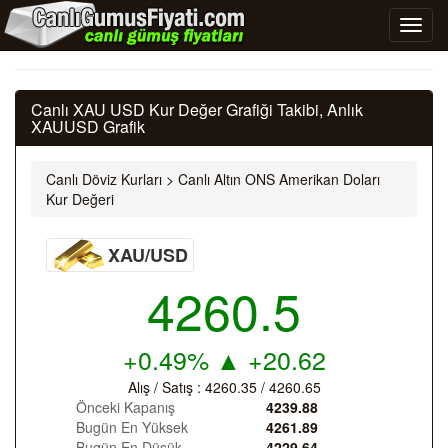
Canlı XAU USD Kur Değer Grafiği Takibi, Anlık
XAUUSD Grafik
Canlı Döviz Kurları
>
Canlı Altın ONS Amerikan Doları
Kur Değeri
XAU/USD
4260.5
+0.49%
▲
+20.62
Alış / Satış :
4260.35
/
4260.65
Önceki Kapanış
4239.88
Bugün En Yüksek
4261.89
Bugün En Düşük
4229.64