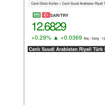
Canlı Döviz Kurları
>
Canlı Suudi Arabistan Riyali 
SAR/TRY
12.6829
+0.29%
▲
+0.0369
Alış / Satış :
1
Canlı Suudi Arabistan Riyali Türk 