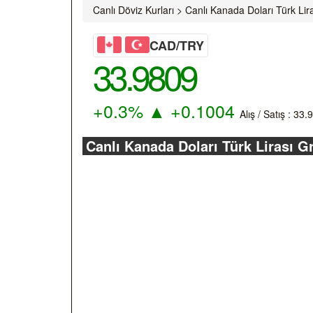
Canlı Döviz Kurları
>
Canlı Kanada Doları Türk Lir
CAD/TRY
33.9809
+0.3%
▲
+0.1004
Alış / Satış :
33.
Canlı Kanada Doları Türk Lirası Gr