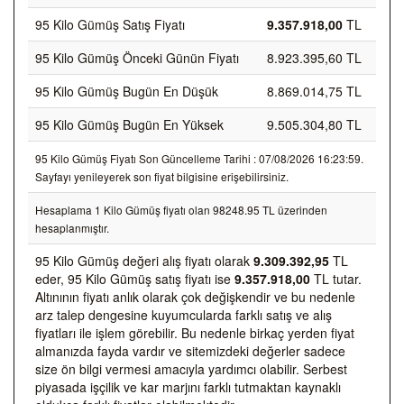
95 Kilo Gümüş Satış Fiyatı
9.357.918,00
TL
95 Kilo Gümüş Önceki Günün Fiyatı
8.923.395,60 TL
95 Kilo Gümüş Bugün En Düşük
8.869.014,75 TL
95 Kilo Gümüş Bugün En Yüksek
9.505.304,80 TL
95 Kilo Gümüş Fiyatı Son Güncelleme Tarihi : 07/08/2026 16:23:59.
Sayfayı yenileyerek son fiyat bilgisine erişebilirsiniz.
Hesaplama 1 Kilo Gümüş fiyatı olan 98248.95 TL üzerinden
hesaplanmıştır.
95 Kilo Gümüş değeri alış fiyatı olarak
9.309.392,95
TL
eder, 95 Kilo Gümüş satış fiyatı ise
9.357.918,00
TL tutar.
Altınının fiyatı anlık olarak çok değişkendir ve bu nedenle
arz talep dengesine kuyumcularda farklı satış ve alış
fiyatları ile işlem görebilir. Bu nedenle birkaç yerden fiyat
almanızda fayda vardır ve sitemizdeki değerler sadece
size ön bilgi vermesi amacıyla yardımcı olabilir. Serbest
piyasada işçilik ve kar marjını farklı tutmaktan kaynaklı