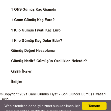
1 ONS Gümüş Kaç Gramdır
1 Gram Gümüş Kaç Euro?
1 Kilo Gümüş Fiyatı Kaç Euro
1 Kilo Gümüş Kaç Dolar Eder?
Gümüş Değeri Hesaplama
Gümüş Nedir? Gümüşün Özellikleri Nelerdir?
Gizlilik İlkeleri
İletişim
© Copyright 2021
Canlı Gümüş Fiyatı
- Son Güncel Gümüş Fiyatları
Takibi
Web sitemizde daha iyi hizmet sunulabilmesi için
Tamam
Önemli Uyarı
Gümüş fiyatları ve Döviz Kurları, Dünya piyasalarında işlem gören ve anlık değişen