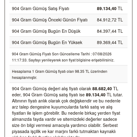
904 Gram Gümüş Satış Fiyatı
89.134,40
TL
904 Gram Gümüş Önceki Günün Fiyatı
84.912,72 TL
904 Gram Gümüş Bugün En Düşük
84.397,44 TL
904 Gram Gümüş Bugün En Yüksek
89.369,44 TL
904 Gram Gümüş Fiyatı Son Güncelleme Tarihi : 07/08/2026
11:17:33. Sayfayı yenileyerek son fiyat bilgisine erişebilirsiniz.
Hesaplama 1 Gram Gümüş fiyatı olan 98.35 TL üzerinden
hesaplanmıştır.
904 Gram Gümüş değeri alış fiyatı olarak
88.682,40
TL
eder, 904 Gram Gümüş satış fiyatı ise
89.134,40
TL tutar.
Altınının fiyatı anlık olarak çok değişkendir ve bu nedenle
arz talep dengesine kuyumcularda farklı satış ve alış
fiyatları ile işlem görebilir. Bu nedenle birkaç yerden fiyat
almanızda fayda vardır ve sitemizdeki değerler sadece
size ön bilgi vermesi amacıyla yardımcı olabilir. Serbest
piyasada işçilik ve kar marjını farklı tutmaktan kaynaklı