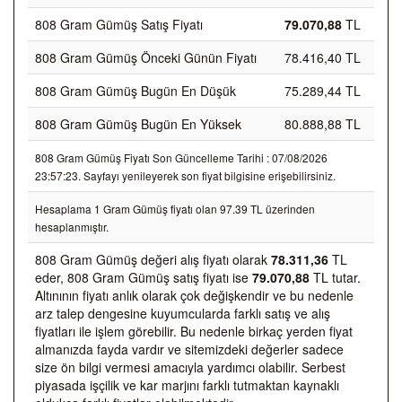
808 Gram Gümüş Satış Fiyatı
79.070,88
TL
808 Gram Gümüş Önceki Günün Fiyatı
78.416,40 TL
808 Gram Gümüş Bugün En Düşük
75.289,44 TL
808 Gram Gümüş Bugün En Yüksek
80.888,88 TL
808 Gram Gümüş Fiyatı Son Güncelleme Tarihi : 07/08/2026
23:57:23. Sayfayı yenileyerek son fiyat bilgisine erişebilirsiniz.
Hesaplama 1 Gram Gümüş fiyatı olan 97.39 TL üzerinden
hesaplanmıştır.
808 Gram Gümüş değeri alış fiyatı olarak
78.311,36
TL
eder, 808 Gram Gümüş satış fiyatı ise
79.070,88
TL tutar.
Altınının fiyatı anlık olarak çok değişkendir ve bu nedenle
arz talep dengesine kuyumcularda farklı satış ve alış
fiyatları ile işlem görebilir. Bu nedenle birkaç yerden fiyat
almanızda fayda vardır ve sitemizdeki değerler sadece
size ön bilgi vermesi amacıyla yardımcı olabilir. Serbest
piyasada işçilik ve kar marjını farklı tutmaktan kaynaklı