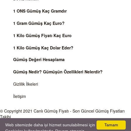
1 ONS Gümüş Kaç Gramdır
1 Gram Gümüş Kaç Euro?
1 Kilo Gümüş Fiyatı Kaç Euro
1 Kilo Gümüş Kaç Dolar Eder?
Gümüş Değeri Hesaplama
Gümüş Nedir? Gümüşün Özellikleri Nelerdir?
Gizlilik İlkeleri
İletişim
© Copyright 2021
Canlı Gümüş Fiyatı
- Son Güncel Gümüş Fiyatları
Takibi
Web sitemizde daha iyi hizmet sunulabilmesi için
Tamam
Önemli Uyarı
Gümüş fiyatları ve Döviz Kurları, Dünya piyasalarında işlem gören ve anlık değişen