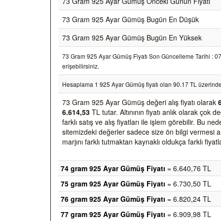
73 Gram 925 Ayar Gümüş Önceki Günün Fiyatı
73 Gram 925 Ayar Gümüş Bugün En Düşük
73 Gram 925 Ayar Gümüş Bugün En Yüksek
73 Gram 925 Ayar Gümüş Fiyatı Son Güncelleme Tarihi : 07/0
erişebilirsiniz.
Hesaplama 1 925 Ayar Gümüş fiyatı olan 90.17 TL üzerinde
73 Gram 925 Ayar Gümüş değeri alış fiyatı olarak
6.614,53
TL tutar. Altınının fiyatı anlık olarak ço
farklı satış ve alış fiyatları ile işlem görebilir. Bu 
sitemizdeki değerler sadece size ön bilgi vermesi am
marjını farklı tutmaktan kaynaklı oldukça farklı fiyatl
74 gram 925 Ayar Gümüş Fiyatı
= 6.640,76 TL
75 gram 925 Ayar Gümüş Fiyatı
= 6.730,50 TL
76 gram 925 Ayar Gümüş Fiyatı
= 6.820,24 TL
77 gram 925 Ayar Gümüş Fiyatı
= 6.909,98 TL