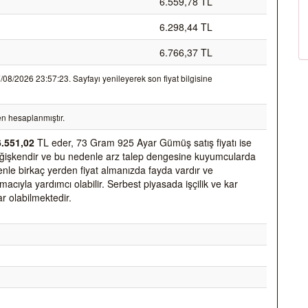
6.559,78 TL
6.298,44 TL
6.766,37 TL
8/2026 23:57:23. Sayfayı yenileyerek son fiyat bilgisine
n hesaplanmıştır.
6.551,02
TL eder, 73 Gram 925 Ayar Gümüş satış fiyatı ise
k değişkendir ve bu nedenle arz talep dengesine kuyumcularda
nedenle birkaç yerden fiyat almanızda fayda vardır ve
acıyla yardımcı olabilir. Serbest piyasada işçilik ve kar
ar olabilmektedir.