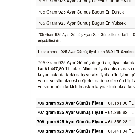
705 Gram 925 Ayar Gümüş Önceki Günün Fiyatı
705 Gram 925 Ayar Gümüş Bugün En Düşük
705 Gram 925 Ayar Gümüş Bugün En Yüksek
705 Gram 925 Ayar Gümüş Fiyatı Son Güncelleme Tarihi : 07/
erişebilirsiniz.
Hesaplama 1 925 Ayar Gümüş fiyatı olan 86.91 TL üzerinde
705 Gram 925 Ayar Gümüş değeri alış fiyatı olara
ise
61.447,80
TL tutar. Altınının fiyatı anlık olara
kuyumcularda farklı satış ve alış fiyatları ile işlem
vardır ve sitemizdeki değerler sadece size ön bilgi 
ve kar marjını farklı tutmaktan kaynaklı oldukça farkl
706 gram 925 Ayar Gümüş Fiyatı
= 61.181,96 TL
707 gram 925 Ayar Gümüş Fiyatı
= 61.268,62 TL
708 gram 925 Ayar Gümüş Fiyatı
= 61.355,28 TL
709 gram 925 Ayar Gümüş Fiyatı
= 61.441,94 TL