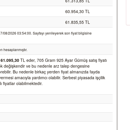
61.313,85 TL
60.954,30 TL
61.835,55 TL
08/2026 03:54:00. Sayfayı yenileyerek son fiyat bilgisine
n hesaplanmıştır.
k
61.095,30
TL eder, 705 Gram 925 Ayar Gümüş satış fiyatı
k çok değişkendir ve bu nedenle arz talep dengesine
 görebilir. Bu nedenle birkaç yerden fiyat almanızda fayda
vermesi amacıyla yardımcı olabilir. Serbest piyasada işçilik
ı fiyatlar olabilmektedir.