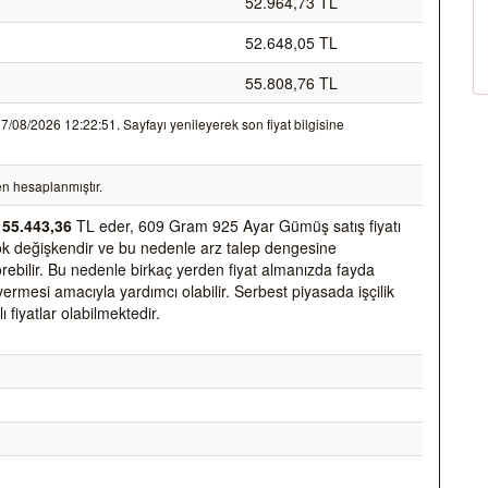
52.964,73 TL
52.648,05 TL
55.808,76 TL
08/2026 12:22:51. Sayfayı yenileyerek son fiyat bilgisine
n hesaplanmıştır.
k
55.443,36
TL eder, 609 Gram 925 Ayar Gümüş satış fiyatı
k çok değişkendir ve bu nedenle arz talep dengesine
 görebilir. Bu nedenle birkaç yerden fiyat almanızda fayda
vermesi amacıyla yardımcı olabilir. Serbest piyasada işçilik
ı fiyatlar olabilmektedir.