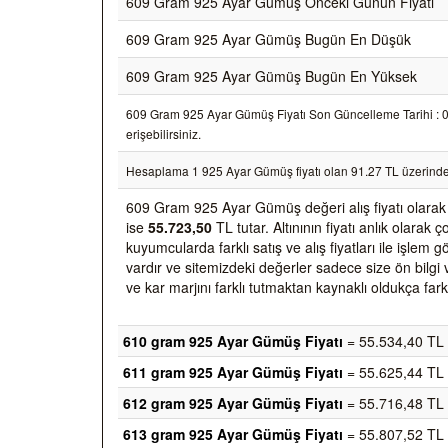
609 Gram 925 Ayar Gümüş Önceki Günün Fiyatı
609 Gram 925 Ayar Gümüş Bugün En Düşük
609 Gram 925 Ayar Gümüş Bugün En Yüksek
609 Gram 925 Ayar Gümüş Fiyatı Son Güncelleme Tarihi : 07/
erişebilirsiniz.
Hesaplama 1 925 Ayar Gümüş fiyatı olan 91.27 TL üzerinde
609 Gram 925 Ayar Gümüş değeri alış fiyatı olara
ise
55.723,50
TL tutar. Altınının fiyatı anlık olara
kuyumcularda farklı satış ve alış fiyatları ile işlem
vardır ve sitemizdeki değerler sadece size ön bilgi 
ve kar marjını farklı tutmaktan kaynaklı oldukça farkl
610 gram 925 Ayar Gümüş Fiyatı
= 55.534,40 TL
611 gram 925 Ayar Gümüş Fiyatı
= 55.625,44 TL
612 gram 925 Ayar Gümüş Fiyatı
= 55.716,48 TL
613 gram 925 Ayar Gümüş Fiyatı
= 55.807,52 TL