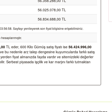
56.358.288,00 TL
56.025.078,00 TL
56.834.688,00 TL
56:58. Sayfayı yenileyerek son fiyat bilgisine erişebilirsiniz.
 hesaplanmıştır.
,00
TL eder, 600 Kilo Gümüş satış fiyatı ise
56.424.996,00
dir ve bu nedenle arz talep dengesine kuyumcularda farklı satış
kaç yerden fiyat almanızda fayda vardır ve sitemizdeki değerler
ir. Serbest piyasada işçilik ve kar marjını farklı tutmaktan