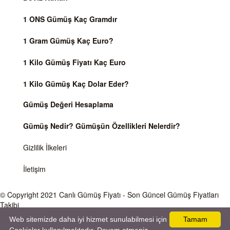
1 ONS Gümüş Kaç Gramdır
1 Gram Gümüş Kaç Euro?
1 Kilo Gümüş Fiyatı Kaç Euro
1 Kilo Gümüş Kaç Dolar Eder?
Gümüş Değeri Hesaplama
Gümüş Nedir? Gümüşün Özellikleri Nelerdir?
Gizlilik İlkeleri
İletişim
© Copyright 2021
Canlı Gümüş Fiyatı
- Son Güncel Gümüş Fiyatları
Takibi
Web sitemizde daha iyi hizmet sunulabilmesi için
Tamam
Önemli Uyarı
Gümüş fiyatları ve Döviz Kurları, Dünya piyasalarında işlem gören ve anlık değişen