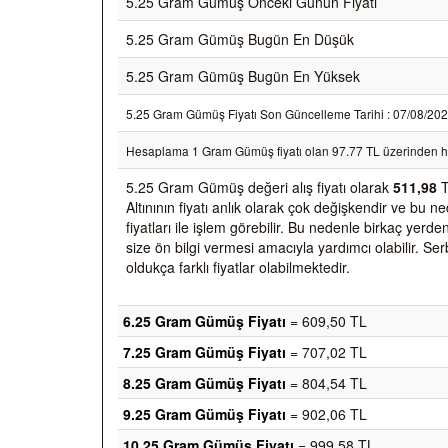
5.25 Gram Gümüş Önceki Günün Fiyatı
5.25 Gram Gümüş Bugün En Düşük
5.25 Gram Gümüş Bugün En Yüksek
5.25 Gram Gümüş Fiyatı Son Güncelleme Tarihi : 07/08/2026 1
Hesaplama 1 Gram Gümüş fiyatı olan 97.77 TL üzerinden h
5.25 Gram Gümüş değeri alış fiyatı olarak
511,98
T
Altınının fiyatı anlık olarak çok değişkendir ve bu 
fiyatları ile işlem görebilir. Bu nedenle birkaç yer
size ön bilgi vermesi amacıyla yardımcı olabilir. Ser
oldukça farklı fiyatlar olabilmektedir.
6.25 Gram Gümüş Fiyatı
= 609,50 TL
7.25 Gram Gümüş Fiyatı
= 707,02 TL
8.25 Gram Gümüş Fiyatı
= 804,54 TL
9.25 Gram Gümüş Fiyatı
= 902,06 TL
10.25 Gram Gümüş Fiyatı
= 999,58 TL