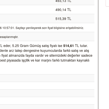
493,13 TL
490,14 TL
515,39 TL
0:57:01. Sayfayı yenileyerek son fiyat bilgisine erişebilirsiniz.
esaplanmıştır.
L eder, 5.25 Gram Gümüş satış fiyatı ise
514,61
TL tutar.
nedenle arz talep dengesine kuyumcularda farklı satış ve alış
den fiyat almanızda fayda vardır ve sitemizdeki değerler sadece
best piyasada işçilik ve kar marjını farklı tutmaktan kaynaklı