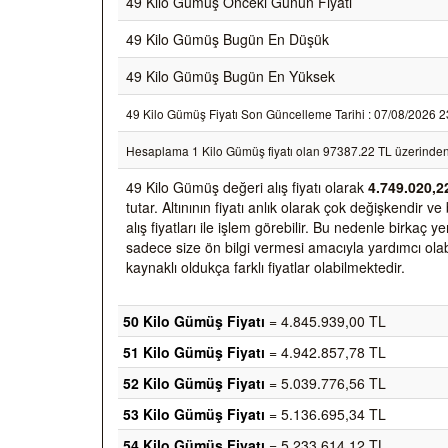
49 Kilo Gümüş Önceki Günün Fiyatı
49 Kilo Gümüş Bugün En Düşük
49 Kilo Gümüş Bugün En Yüksek
49 Kilo Gümüş Fiyatı Son Güncelleme Tarihi : 07/08/2026 23:5
Hesaplama 1 Kilo Gümüş fiyatı olan 97387.22 TL üzerinden
49 Kilo Gümüş değeri alış fiyatı olarak
4.749.020,2
tutar. Altınının fiyatı anlık olarak çok değişkendir
alış fiyatları ile işlem görebilir. Bu nedenle birkaç
sadece size ön bilgi vermesi amacıyla yardımcı olabil
kaynaklı oldukça farklı fiyatlar olabilmektedir.
50 Kilo Gümüş Fiyatı
= 4.845.939,00 TL
51 Kilo Gümüş Fiyatı
= 4.942.857,78 TL
52 Kilo Gümüş Fiyatı
= 5.039.776,56 TL
53 Kilo Gümüş Fiyatı
= 5.136.695,34 TL
54 Kilo Gümüş Fiyatı
= 5.233.614,12 TL