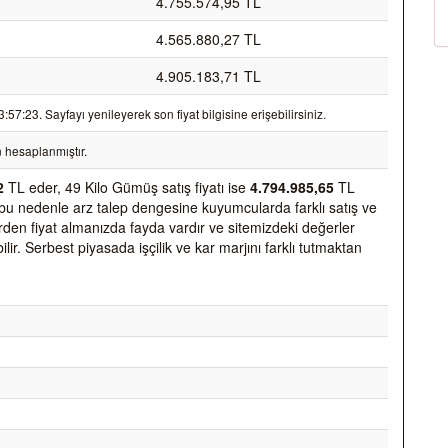
4.755.574,95 TL
4.565.880,27 TL
4.905.183,71 TL
7:23. Sayfayı yenileyerek son fiyat bilgisine erişebilirsiniz.
 hesaplanmıştır.
2
TL eder, 49 Kilo Gümüş satış fiyatı ise
4.794.985,65
TL
 ve bu nedenle arz talep dengesine kuyumcularda farklı satış ve
 yerden fiyat almanızda fayda vardır ve sitemizdeki değerler
ir. Serbest piyasada işçilik ve kar marjını farklı tutmaktan