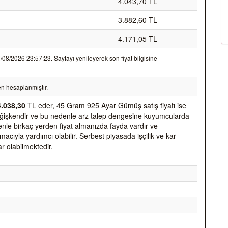
4.043,70 TL
3.882,60 TL
4.171,05 TL
8/2026 23:57:23. Sayfayı yenileyerek son fiyat bilgisine
n hesaplanmıştır.
4.038,30
TL eder, 45 Gram 925 Ayar Gümüş satış fiyatı ise
k değişkendir ve bu nedenle arz talep dengesine kuyumcularda
nedenle birkaç yerden fiyat almanızda fayda vardır ve
acıyla yardımcı olabilir. Serbest piyasada işçilik ve kar
ar olabilmektedir.