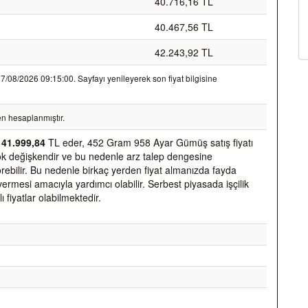
40.716,16 TL
40.467,56 TL
42.243,92 TL
08/2026 09:15:00. Sayfayı yenileyerek son fiyat bilgisine
n hesaplanmıştır.
k
41.999,84
TL eder, 452 Gram 958 Ayar Gümüş satış fiyatı
k çok değişkendir ve bu nedenle arz talep dengesine
 görebilir. Bu nedenle birkaç yerden fiyat almanızda fayda
vermesi amacıyla yardımcı olabilir. Serbest piyasada işçilik
ı fiyatlar olabilmektedir.