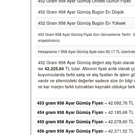
452 Gram 958 Ayar Gümüş Önceki Günün Fiyatı
452 Gram 958 Ayar Gümüş Bugün En Düşük
452 Gram 958 Ayar Gümüş Bugün En Yüksek
452 Gram 958 Ayar Gümüş Fiyatı Son Güncelleme Tarihi : 07/
erişebilirsiniz.
Hesaplama 1 958 Ayar Gümüş fiyatı olan 93.17 TL üzerinde
452 Gram 958 Ayar Gümüş değeri alış fiyatı olara
ise
42.225,84
TL tutar. Altınının fiyatı anlık olara
kuyumcularda farklı satış ve alış fiyatları ile işlem
vardır ve sitemizdeki değerler sadece size ön bilgi 
ve kar marjını farklı tutmaktan kaynaklı oldukça farkl
453 gram 958 Ayar Gümüş Fiyatı
= 42.092,76 TL
454 gram 958 Ayar Gümüş Fiyatı
= 42.185,68 TL
455 gram 958 Ayar Gümüş Fiyatı
= 42.278,60 TL
456 gram 958 Ayar Gümüş Fiyatı
= 42.371,52 TL