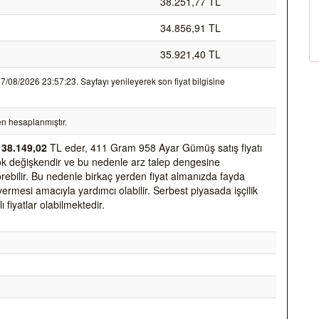
38.251,77 TL
34.856,91 TL
35.921,40 TL
08/2026 23:57:23. Sayfayı yenileyerek son fiyat bilgisine
n hesaplanmıştır.
k
38.149,02
TL eder, 411 Gram 958 Ayar Gümüş satış fiyatı
k çok değişkendir ve bu nedenle arz talep dengesine
 görebilir. Bu nedenle birkaç yerden fiyat almanızda fayda
vermesi amacıyla yardımcı olabilir. Serbest piyasada işçilik
ı fiyatlar olabilmektedir.