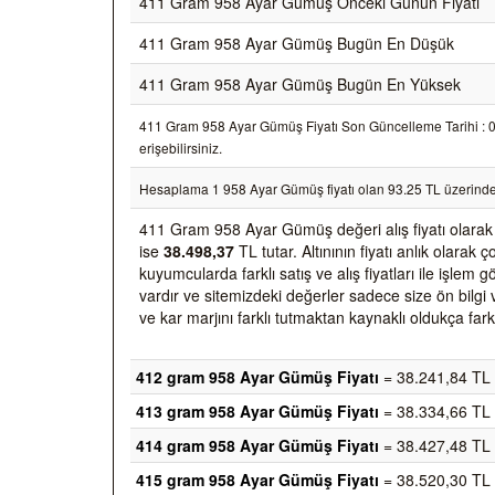
411 Gram 958 Ayar Gümüş Önceki Günün Fiyatı
411 Gram 958 Ayar Gümüş Bugün En Düşük
411 Gram 958 Ayar Gümüş Bugün En Yüksek
411 Gram 958 Ayar Gümüş Fiyatı Son Güncelleme Tarihi : 07/
erişebilirsiniz.
Hesaplama 1 958 Ayar Gümüş fiyatı olan 93.25 TL üzerinde
411 Gram 958 Ayar Gümüş değeri alış fiyatı olara
ise
38.498,37
TL tutar. Altınının fiyatı anlık olara
kuyumcularda farklı satış ve alış fiyatları ile işlem
vardır ve sitemizdeki değerler sadece size ön bilgi 
ve kar marjını farklı tutmaktan kaynaklı oldukça farkl
412 gram 958 Ayar Gümüş Fiyatı
= 38.241,84 TL
413 gram 958 Ayar Gümüş Fiyatı
= 38.334,66 TL
414 gram 958 Ayar Gümüş Fiyatı
= 38.427,48 TL
415 gram 958 Ayar Gümüş Fiyatı
= 38.520,30 TL