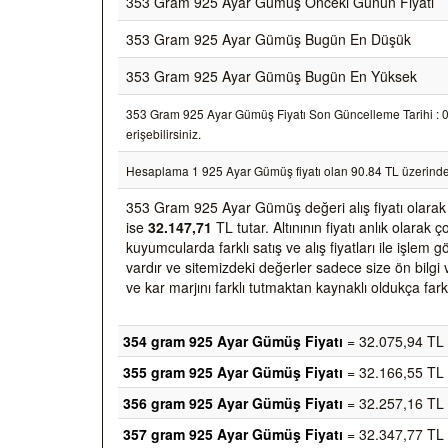
353 Gram 925 Ayar Gümüş Önceki Günün Fiyatı
353 Gram 925 Ayar Gümüş Bugün En Düşük
353 Gram 925 Ayar Gümüş Bugün En Yüksek
353 Gram 925 Ayar Gümüş Fiyatı Son Güncelleme Tarihi : 07/
erişebilirsiniz.
Hesaplama 1 925 Ayar Gümüş fiyatı olan 90.84 TL üzerinde
353 Gram 925 Ayar Gümüş değeri alış fiyatı olara
ise
32.147,71
TL tutar. Altınının fiyatı anlık olara
kuyumcularda farklı satış ve alış fiyatları ile işlem
vardır ve sitemizdeki değerler sadece size ön bilgi 
ve kar marjını farklı tutmaktan kaynaklı oldukça farkl
354 gram 925 Ayar Gümüş Fiyatı
= 32.075,94 TL
355 gram 925 Ayar Gümüş Fiyatı
= 32.166,55 TL
356 gram 925 Ayar Gümüş Fiyatı
= 32.257,16 TL
357 gram 925 Ayar Gümüş Fiyatı
= 32.347,77 TL