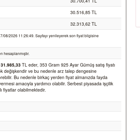
30.700,41 TL
30.516,85 TL
32.313,62 TL
08/2026 11:26:49. Sayfayı yenileyerek son fiyat bilgisine
n hesaplanmıştır.
k
31.985,33
TL eder, 353 Gram 925 Ayar Gümüş satış fiyatı
k çok değişkendir ve bu nedenle arz talep dengesine
 görebilir. Bu nedenle birkaç yerden fiyat almanızda fayda
vermesi amacıyla yardımcı olabilir. Serbest piyasada işçilik
ı fiyatlar olabilmektedir.