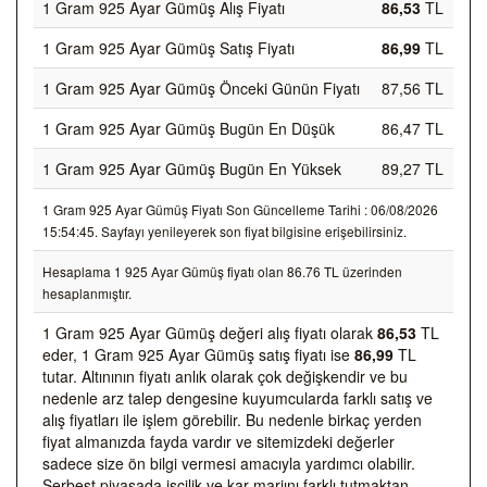
1 Gram 925 Ayar Gümüş Alış Fiyatı
86,53
TL
1 Gram 925 Ayar Gümüş Satış Fiyatı
86,99
TL
1 Gram 925 Ayar Gümüş Önceki Günün Fiyatı
87,56 TL
1 Gram 925 Ayar Gümüş Bugün En Düşük
86,47 TL
1 Gram 925 Ayar Gümüş Bugün En Yüksek
89,27 TL
1 Gram 925 Ayar Gümüş Fiyatı Son Güncelleme Tarihi : 06/08/2026
15:54:45. Sayfayı yenileyerek son fiyat bilgisine erişebilirsiniz.
Hesaplama 1 925 Ayar Gümüş fiyatı olan 86.76 TL üzerinden
hesaplanmıştır.
1 Gram 925 Ayar Gümüş değeri alış fiyatı olarak
86,53
TL
eder, 1 Gram 925 Ayar Gümüş satış fiyatı ise
86,99
TL
tutar. Altınının fiyatı anlık olarak çok değişkendir ve bu
nedenle arz talep dengesine kuyumcularda farklı satış ve
alış fiyatları ile işlem görebilir. Bu nedenle birkaç yerden
fiyat almanızda fayda vardır ve sitemizdeki değerler
sadece size ön bilgi vermesi amacıyla yardımcı olabilir.
Serbest piyasada işçilik ve kar marjını farklı tutmaktan