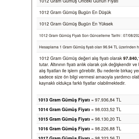
1012 Gram Gümüş Önceki Günün Fiyatı
1012 Gram Gümüş Bugün En Düşük
1012 Gram Gümüş Bugün En Yüksek
1012 Gram Gümüş Fiyatı Son Güncelleme Tarihi : 07/08/2026 2
Hesaplama 1 Gram Gümüş fiyatı olan 96.94 TL üzerinden h
1012 Gram Gümüş değeri alış fiyatı olarak
97.840,
tutar. Altınının fiyatı anlık olarak çok değişkendir
alış fiyatları ile işlem görebilir. Bu nedenle birkaç
sadece size ön bilgi vermesi amacıyla yardımcı olabil
kaynaklı oldukça farklı fiyatlar olabilmektedir.
1013 Gram Gümüş Fiyatı
= 97.936,84 TL
1014 Gram Gümüş Fiyatı
= 98.033,52 TL
1015 Gram Gümüş Fiyatı
= 98.130,20 TL
1016 Gram Gümüş Fiyatı
= 98.226,88 TL
1017 Gram Gümüş Fiyatı
= 98.323,56 TL