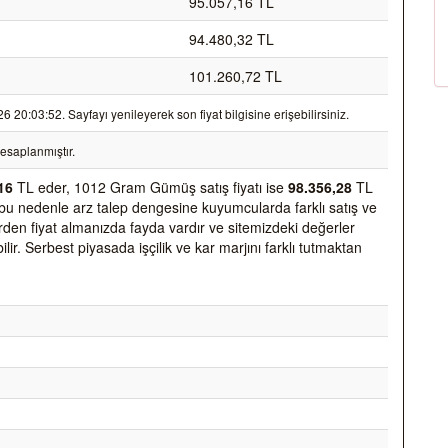
95.057,16 TL
94.480,32 TL
101.260,72 TL
0:03:52. Sayfayı yenileyerek son fiyat bilgisine erişebilirsiniz.
esaplanmıştır.
16
TL eder, 1012 Gram Gümüş satış fiyatı ise
98.356,28
TL
 ve bu nedenle arz talep dengesine kuyumcularda farklı satış ve
 yerden fiyat almanızda fayda vardır ve sitemizdeki değerler
ir. Serbest piyasada işçilik ve kar marjını farklı tutmaktan